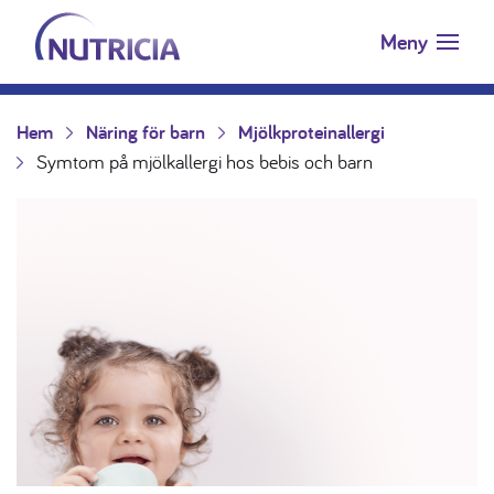
Nutricia.se
Hoppa till innehåll
Meny
Hem
Näring för barn
Mjölkproteinallergi
Symtom på mjölkallergi hos bebis och barn