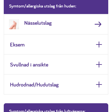
Symtom/allergiska utslag från huden:
Nässelutslag
Eksem
Svullnad i ansikte
Hudrodnad/Hudutslag
Symtom/allergiska utslag från luftvägarna: