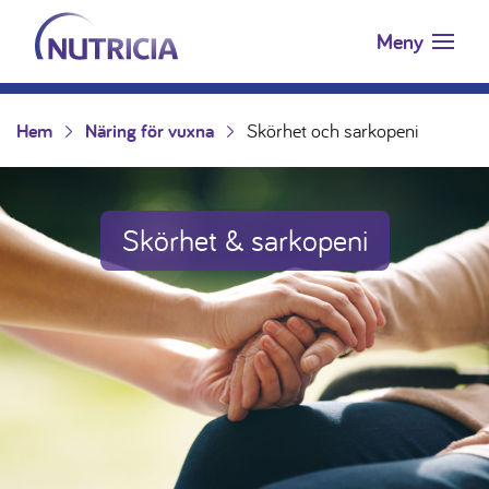
Nutricia.se
Hoppa till innehåll
Meny
Hem
Näring för vuxna
Skörhet och sarkopeni
Skörhet & sarkopeni