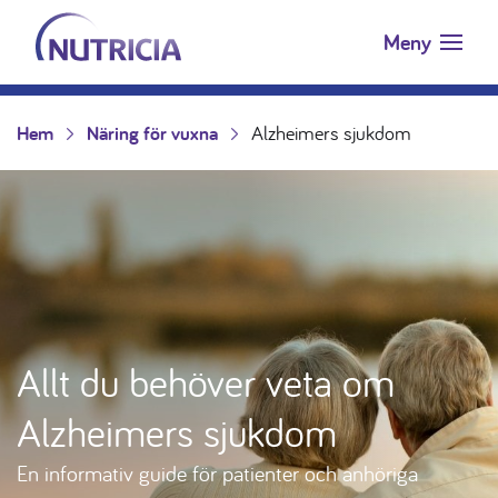
Nutricia.se
Hoppa till innehåll
Meny
Hem
Näring för vuxna
Alzheimers sjukdom
Allt du behöver veta om
Alzheimers sjukdom
En informativ guide för patienter och anhöriga