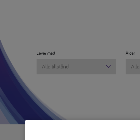
Lever med
Ålder
Lever
Ålder
med