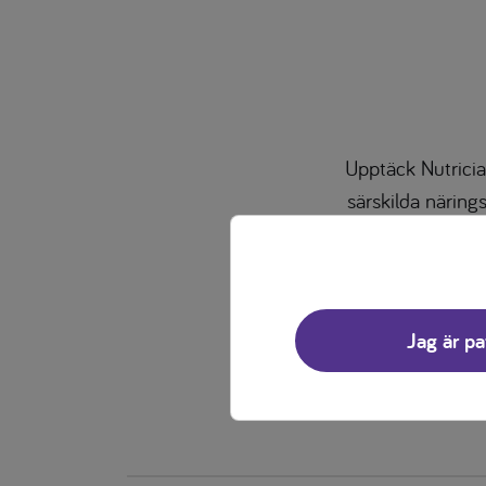
Upptäck Nutricia
särskilda näring
För att upptäc
Jag är pa