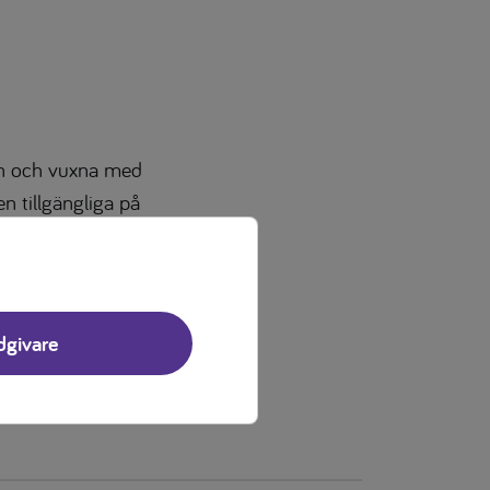
arn och vuxna med
n tillgängliga på
rna efter behov
dgivare