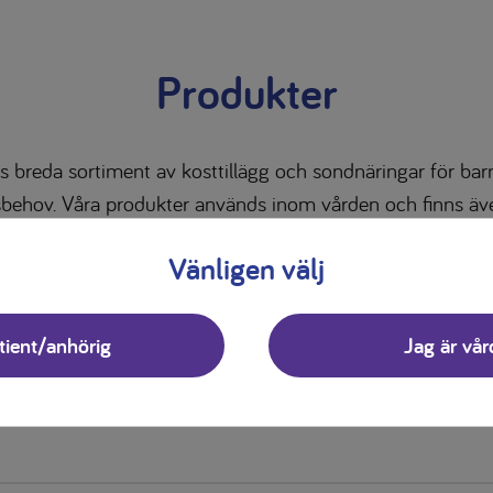
Produkter
s breda sortiment av kosttillägg och sondnäringar för b
sbehov. Våra produkter används inom vården och finns äve
apotek – alltid på rekommendation av dietist eller läkare.
Vänligen välj
ka vårt sortiment av produkter som passar dig, filtrera gä
nedan.
tient/anhörig
Jag är vår