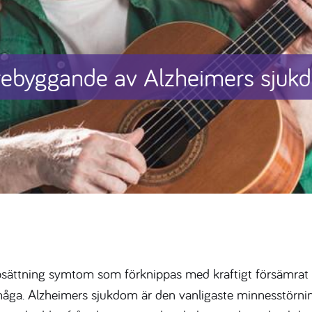
rebyggande av Alzheimers sjuk
sättning symtom som förknippas med kraftigt försämrat
måga. Alzheimers sjukdom är den vanligaste minnesstörn