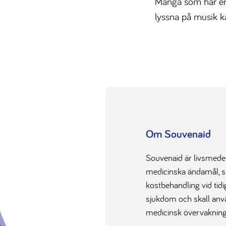
Många som har en 
lyssna på musik 
Om Souvenaid
Souvenaid är livsmedel
medicinska ändamål, sp
kostbehandling vid tid
sjukdom och skall an
medicinsk övervakning