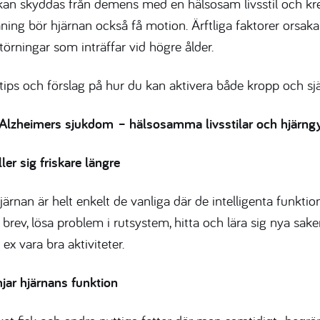
an skyddas från demens med en hälsosam livsstil och kre
ning bör hjärnan också få motion. Ärftliga faktorer orsaka
örningar som inträffar vid högre ålder.
 tips och förslag på hur du kan aktivera både kropp och sjä
 Alzheimers sjukdom
– hälsosamma livsstilar och hjärng
ler sig friskare längre
järnan är helt enkelt de vanliga där de intelligenta funktio
a brev, lösa problem i rutsystem, hitta och lära sig nya sak
ex vara bra aktiviteter.
mjar hjärnans funktion