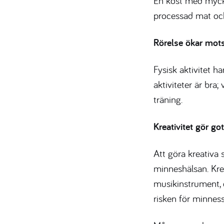
En kost med mycke
processad mat och 
Rörelse ökar mot
Fysisk aktivitet h
aktiviteter är bra;
träning.
Kreativitet gör go
Att göra kreativa 
minneshälsan. Krea
musikinstrument, d
risken för minne