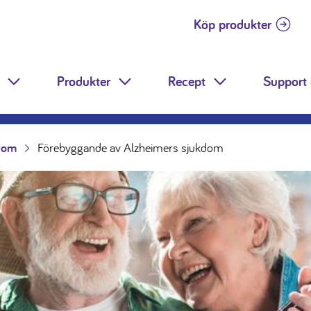
Köp produkter
Produkter
Recept
Support 
Toggle Dropdown
Toggle Dropdown
Toggle Dropdow
dom
Förebyggande av Alzheimers sjukdom