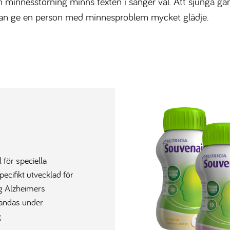
minnesstörning minns texten i sånger väl. Att sjunga gaml
kan ge en person med minnesproblem mycket glädje.
 för speciella
ecifikt utvecklad för
ig Alzheimers
vändas under
.