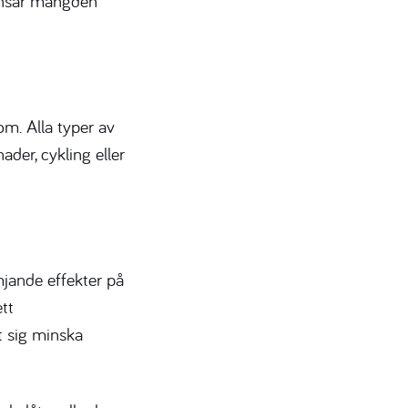
änsar mängden
om. Alla typer av
ader, cykling eller
mjande effekter på
tt
t sig minska