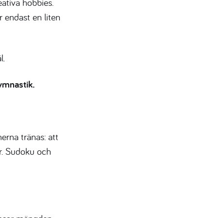
ativa hobbies.
r endast en liten
l.
ymnastik.
nerna tränas: att
er. Sudoku och