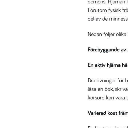
demens. Hjärnan k
Förutom fysisk trä
del av de minnesst
Nedan följer olika
Förebyggande av
En aktiv hjärna hål
Bra övningar för h
läsa en bok, skriv
korsord kan vara t 
Varierad kost frä