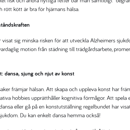
t fisk och andra nyttiga fetter där man samtidigt begr
rött kött är bra för hjärnans hälsa.
ståndskraften
ar visat sig minska risken för att utveckla Alzheimers sjukd
 vardaglig motion från städning till trädgårdsarbete, promen
tt: dansa, sjung och njut av konst
saker främjar hälsan. Att skapa och uppleva konst har frä
tiva hobbies upprätthåller kognitiva förmågor. Att spela e
ansa eller gå på en konstutställning regelbundet har visa
ssjukdom. Du kan enkelt dansa hemma också!