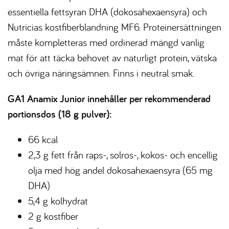
essentiella fettsyran DHA (dokosahexaensyra) och
Nutricias kostfiberblandning MF6. Proteinersättningen
måste kompletteras med ordinerad mängd vanlig
mat för att täcka behovet av naturligt protein, vätska
och övriga näringsämnen. Finns i neutral smak.
GA1 Anamix Junior innehåller per rekommenderad
portionsdos (18 g pulver):
66 kcal
2,3 g fett från raps-, solros-, kokos- och encellig
olja med hög andel dokosahexaensyra (65 mg
DHA)
5,4 g kolhydrat
2 g kostfiber