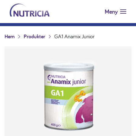
Nutricia.se
Hoppa till innehåll
Meny
Hem
Produkter
GA1 Anamix Junior