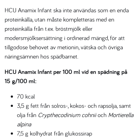
HCU Anamix Infant ska inte användas som en enda
proteinkälla, utan måste kompletteras med en
proteinkälla från t.ex. bröstmjölk eller
modersmjölksersättning i ordinerad mängd, för att
tillgodose behovet av metionin, vätska och övriga
näringsämnen hos spädbarnet.
HCU Anamix Infant per 100 ml vid en spädning på
15 g/100 ml:
70 kcal
3,5 g fett från solros-, kokos- och rapsolja, samt
olja från
Crypthecodinium cohnii
och
Mortierella
alpina
7,5 g kolhydrat från glukossirap