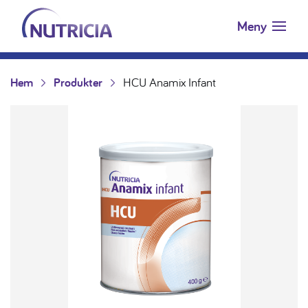
Nutricia.se
Hoppa till innehåll
Meny
Hem
Produkter
HCU Anamix Infant