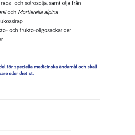
 raps- och solrosolja, samt olja från
nii
och
Mortierella alpina
lukossirap
kto- och frukto-oligosackarider
er
del för speciella medicinska ändamål och skall
re eller dietist.