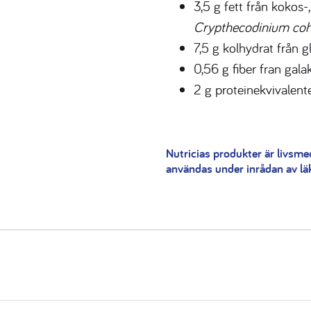
3,5 g fett från kokos-,
Crypthecodinium coh
7,5 g kolhydrat från g
0,56 g fiber fran gala
2 g proteinekvivalent
Nutricias produkter är livsme
användas under inrådan av läka