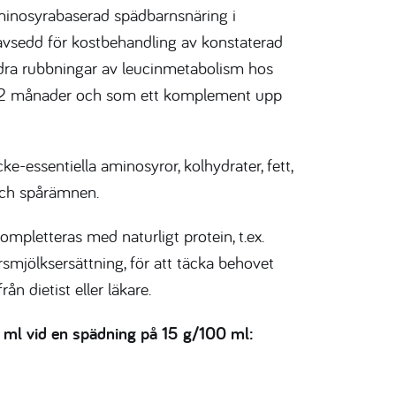
minosyrabaserad spädbarnsnäring i
, avsedd för kostbehandling av konstaterad
ndra rubbningar av leucinmetabolism hos
l 12 månader och som ett komplement upp
cke-essentiella aminosyror, kolhydrater, fett,
 och spårämnen.
mpletteras med naturligt protein, t.ex.
rsmjölksersättning, för att täcka behovet
rån dietist eller läkare.
 ml vid en spädning på 15 g/100 ml: