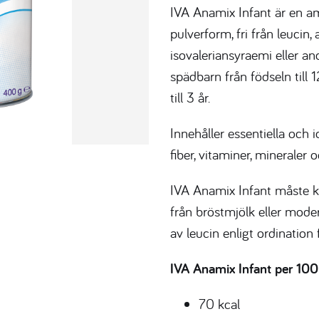
IVA Anamix Infant är en a
pulverform, fri från leucin
isovaleriansyraemi eller a
spädbarn från födseln til
till 3 år.
Innehåller essentiella och i
fiber, vitaminer, mineraler
IVA Anamix Infant måste ko
från bröstmjölk eller mode
av leucin enligt ordination f
IVA Anamix Infant per 100
70 kcal