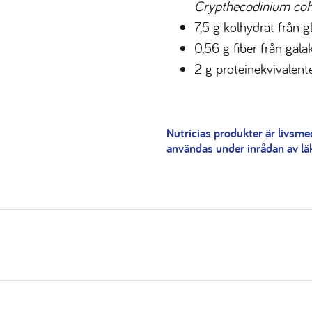
Crypthecodinium coh
7,5 g kolhydrat från g
0,56 g fiber från gala
2 g proteinekvivalent
Nutricias produkter är livsme
användas under inrådan av läka