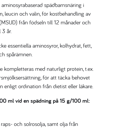
 aminosyrabaserad spädbarnsnäring i
in, leucin och valin, för kostbehandling av
(MSUD) från födseln till 12 månader och
 3 år.
cke essentiella aminosyror, kolhydrat, fett,
 och spårämnen.
kompletteras med naturligt protein, t.ex.
rsmjölksersättning, för att täcka behovet
n enligt ordination från dietist eller läkare.
00 ml vid en spädning på 15 g/100 ml:
 raps- och solrosolja, samt olja från