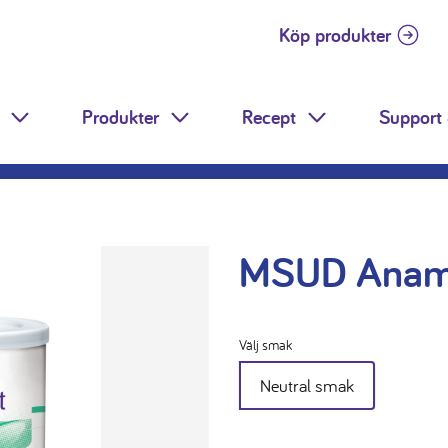
Köp produkter
Produkter
Recept
Support 
Toggle Dropdown
Toggle Dropdown
Toggle Dropdow
MSUD Anami
Välj smak
Neutral smak