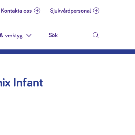
Kontakta oss
Sjukvårdpersonal
& verktyg
n
Toggle Dropdown
Sök
x Infant