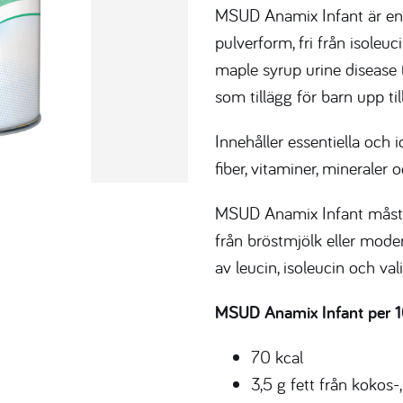
MSUD Anamix Infant är en
pulverform, fri från isoleuc
maple syrup urine disease 
som tillägg för barn upp till
Innehåller essentiella och i
fiber, vitaminer, mineraler
MSUD Anamix Infant måste 
från bröstmjölk eller mode
av leucin, isoleucin och vali
MSUD Anamix Infant per 1
70 kcal
3,5 g fett från kokos-,