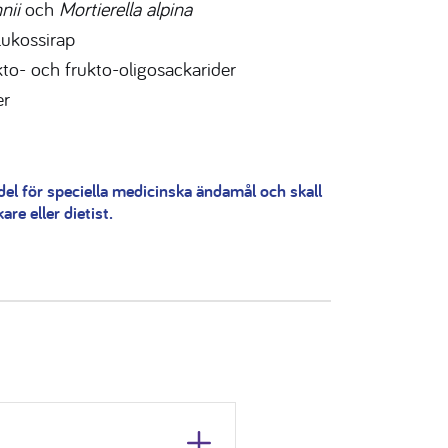
nii
och
Mortierella alpina
lukossirap
kto- och frukto-oligosackarider
er
del för speciella medicinska ändamål och skall
re eller dietist.