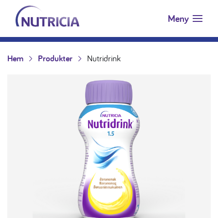
Nutricia.se
Hoppa till innehåll
Meny
Hem
Produkter
Nutridrink