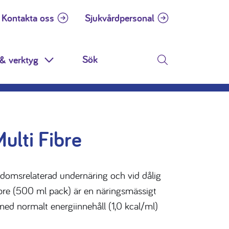
Kontakta oss
Sjukvårdpersonal
& verktyg
n
Toggle Dropdown
Sök
ulti Fibre
kdomsrelaterad undernäring och vid dålig
Fibre (500 ml pack) är en näringsmässigt
ed normalt energiinnehåll (1,0 kcal/ml)