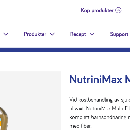
Köp produkter
Produkter
Recept
Support 
Toggle Dropdown
Toggle Dropdown
Toggle Dropdow
NutriniMax M
Vid kostbehandling av sju
tillväxt. NutriniMax Multi 
komplett barnsondnäring m
med fiber.