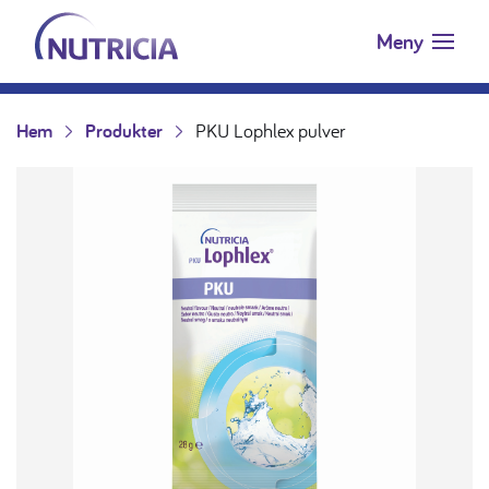
Nutricia.se
Hoppa till innehåll
Meny
Hem
Produkter
PKU Lophlex pulver