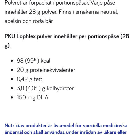
Pulvret är förpackat i portionspåsar. Varje påse
innehåller 28 g pulver. Finns i smakerna neutral,
apelsin och röda bär.
PKU Lophlex pulver innehåller per portionspåse (28
g):
a
98 (99
) kcal
20 g proteinekvivalenter
0,42 g fett
a
3,8 (4,0
) g kolhydrater
150 mg DHA
Nutricias produkter är livsmedel för speciella medicinska
ändamål och skall användas under inrådan av läkare eller