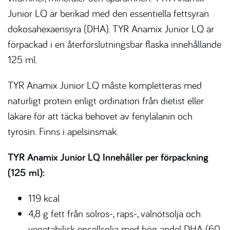
Junior LQ är berikad med den essentiella fettsyran
dokosahexaensyra (DHA). TYR Anamix Junior LQ är
förpackad i en återförslutningsbar flaska innehållande
125 ml.
TYR Anamix Junior LQ måste kompletteras med
naturligt protein enligt ordination från dietist eller
läkare för att täcka behovet av fenylalanin och
tyrosin. Finns i apelsinsmak.
TYR Anamix Junior LQ Innehåller per förpackning
(125 ml):
119 kcal
4,8 g fett från solros-, raps-, valnötsolja och
vegetabilisk encellsolja med hög andel DHA (60