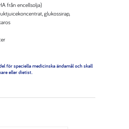
A från encellsolja)
ruktjuicekoncentrat, glukossirap,
karos
ter
del för speciella medicinska ändamål och skall
re eller dietist.