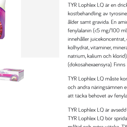
TYR Lophlex LQ är en drick
kostbehandling av tyrosine
ålder samt gravida. En amin
fenylalanin (<5 mg/100 ml
innehåller juicekoncentrat,
kolhydrat, vitaminer, mine
natrium, kalium och klori
(dokosahexaensyra). Finns 
TYR Lophlex LQ måste komp
och andra näringsämnen enli
att täcka behovet av fenyl
TYR Lophlex LQ är avsedd f
TYR Lophlex LQ bör sprid
måltid och extra vätska. 