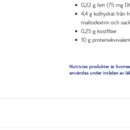
0,22 g fett (75 mg DH
4,4 g kolhydrat från f
maltodextrin och sac
0,25 g kostfiber
10 g proteinekvivalen
Nutricias produkter är livsme
användas under inrådan av läka