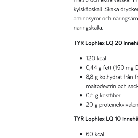
kylskåpskall. Skaka drycken
aminosyror och näringsämn
näringskälla.
TYR Lophlex LQ 20 innehål
120 kcal
0,44 g fett (150 mg D
8,8 g kolhydrat från f
maltodextrin och sac
0,5 g kostfiber
20 g proteinekvivalen
TYR Lophlex LQ 10 innehål
60 kcal