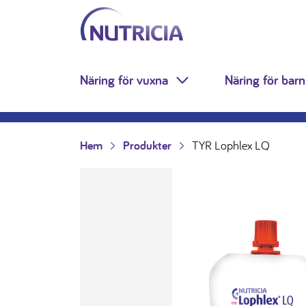
Nutricia.se
Hoppa till innehåll
Näring för vuxna
Näring för barn
Toggle Dropdown
Hem
Produkter
TYR Lophlex LQ