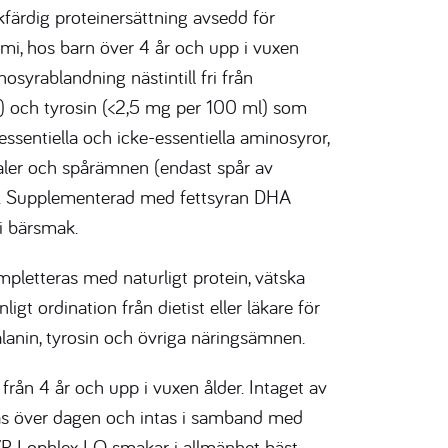
färdig proteinersättning avsedd för
mi, hos barn över 4 år och upp i vuxen
osyrablandning nästintill fri från
) och tyrosin (<2,5 mg per 100 ml) som
 essentiella och icke-essentiella aminosyror,
raler och spårämnen (endast spår av
d). Supplementerad med fettsyran DHA
i bärsmak.
letteras med naturligt protein, vätska
gt ordination från dietist eller läkare för
alanin, tyrosin och övriga näringsämnen.
rån 4 år och upp i vuxen ålder. Intaget av
as över dagen och intas i samband med
TYR Lophlex LQ smakar i allmänhet bäst