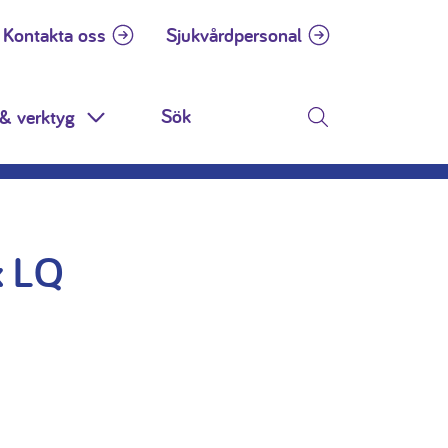
Kontakta oss
Sjukvårdpersonal
& verktyg
n
Toggle Dropdown
Sök
x LQ