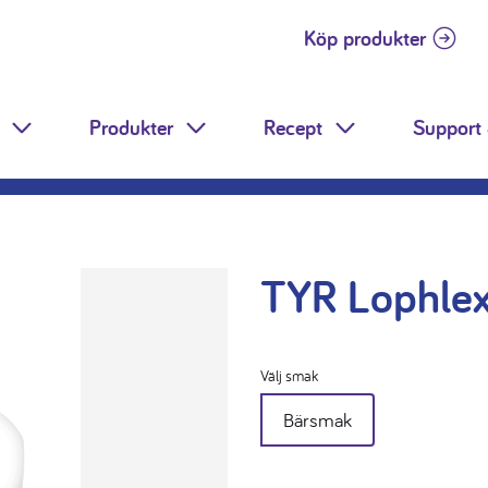
Köp produkter
Produkter
Recept
Support 
Toggle Dropdown
Toggle Dropdown
Toggle Dropdow
TYR Lophle
Välj smak
Bärsmak