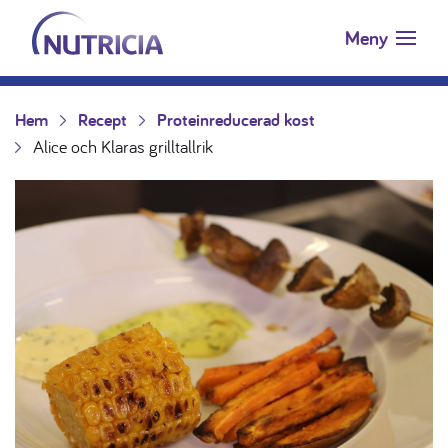
Nutricia.se
Hoppa till innehåll
Meny
Hem
Recept
Proteinreducerad kost
Alice och Klaras grilltallrik