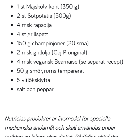
1 st Majskolv kokt (350 g)
2 st Sötpotatis (500g)
4 msk rapsolja
4 st grillspett
150 g champinjoner (20 små)
2 msk grillolja (Caj P original)
4 msk vegansk Bearnaise (se separat recept)
50 g smör, rums tempererat
½ vitlöksklyfta
salt och peppar
Nutricias produkter är livsmedel för speciella
medicinska ändamål och skall användas under
inrådan av läkare eller dietist. Rådfråga alltid din