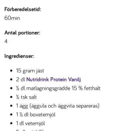
Förberedelsetid:
60min
Antal portioner:
4
Ingredienser:
15 gram jäst
2 dl
Nutridrink Protein Vanilj
½ dl matlagningsgrädde 15 % fetthalt
½ tsk salt
1 ägg (äggula och äggvita separeras)
1 ½ dl bovetemjöl
1 dl vetemjöl