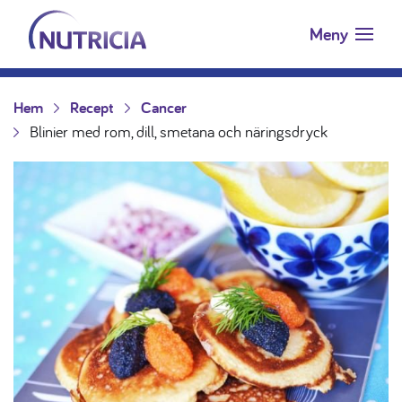
Nutricia.se
Hoppa till innehåll
Meny
Hem
Recept
Cancer
Blinier med rom, dill, smetana och näringsdryck