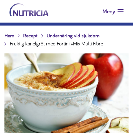
Nutricia.se
Hoppa till innehåll
Meny
Hem
Recept
Undernäring vid sjukdom
Fruktig kanelgröt med Fortini +Mix Multi Fibre