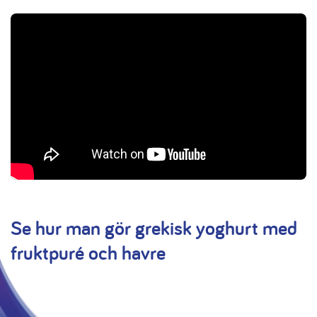
Se hur man gör grekisk yoghurt med
fruktpuré och havre