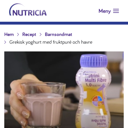
Nutricia.se
Hoppa till innehåll
Meny
Hem
Recept
Barnsondmat
Grekisk yoghurt med fruktpuré och havre