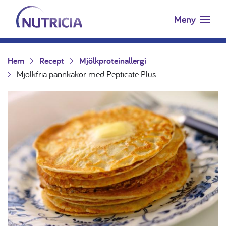
Nutricia.se
Hoppa till innehåll
Meny
Hem
Recept
Mjölkproteinallergi
Mjölkfria pannkakor med Pepticate Plus