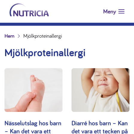
Nutricia.se
Hoppa till innehåll
Meny
Hem
Mjölkproteinallergi
Mjölkproteinallergi
Nässelutslag hos barn
Diarré hos barn – Kan
– Kan det vara ett
det vara ett tecken på