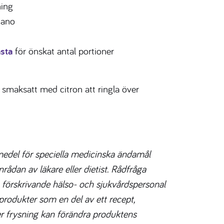
ning
gano
asta
för önskat antal portioner
ja smaksatt med citron att ringla över
smedel för speciella medicinska ändamål
rådan av läkare eller dietist. Rådfråga
nan förskrivande hälso- och sjukvårdspersonal
rodukter som en del av ett recept,
r frysning kan förändra produktens