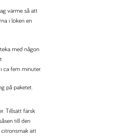
vag värme så att
rna i löken en
t steka med någon
t
 i ca fem minuter.
ng på paketet.
 Tillsätt färsk
åsen till den
 citronsmak att