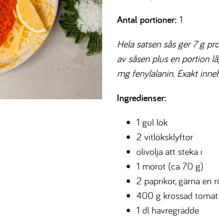
Antal portioner:
1
Hela satsen sås ger 7 g pr
av såsen plus en portion l
mg fenylalanin. Exakt inneh
Ingredienser:
1 gul lök
2 vitlöksklyftor
olivolja att steka i
1 morot (ca 70 g)
2 paprikor, gärna en 
400 g krossad tomat
1 dl havregrädde