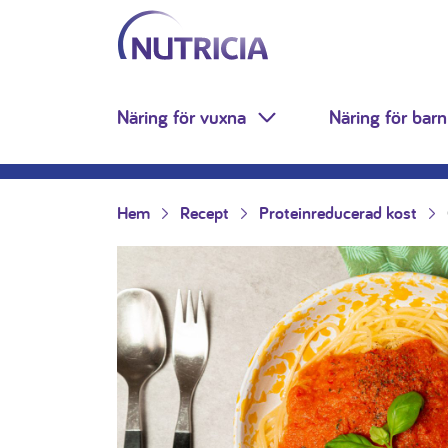
Nutricia.se
Hoppa till innehåll
Näring för vuxna
Näring för barn
Toggle Dropdown
Hem
Recept
Proteinreducerad kost