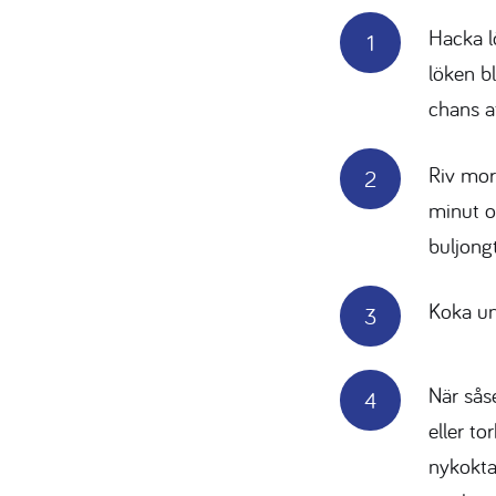
Hacka l
löken b
chans a
Riv moro
minut o
buljong
Koka un
När såse
eller t
nykokta