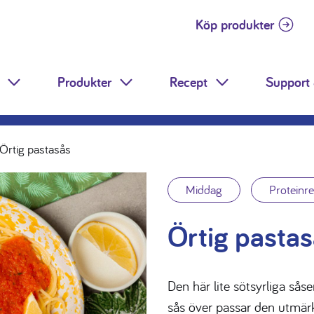
Köp produkter
Produkter
Recept
Support 
Toggle Dropdown
Toggle Dropdown
Toggle Dropdow
Örtig pastasås
Middag
Proteinr
Örtig pasta
Den här lite sötsyrliga såsen
sås över passar den utmärk