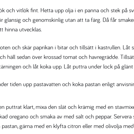
ök och vitlök fint. Hetta upp olja i en panna och stek på s
lir glansig och genomskinlig utan att ta färg. Då får smake
tt hinna utvecklas.
ten och skär paprikan i bitar och tillsätt i kastrullen. Lå
ch häll sedan över krossad tomat och havregrädde. Tillsät
tärningen och låt koka upp. Låt puttra under lock på glänt
der tiden upp pastavatten och koka pastan enligt anvisni
n puttrat klart, mixa den slät och krämig med en stavmixer.
orkad oregano och smaka av med salt och peppar. Servera s
 pastan, gärna med en klyfta citron eller med olivolja med