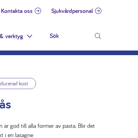
Kontakta oss
Sjukvårdpersonal
& verktyg
n
Toggle Dropdown
Sök
educerad kost
sås
 är god till alla former av pasta. Blir det
t i en lasagne