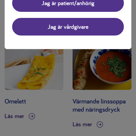
Jag är patient/anhörig
näringsdryck
näringsdryck
Läs mer
Läs mer
Jag är vårdgivare
Omelett
Värmande linssoppa
med näringsdryck
Läs mer
Läs mer