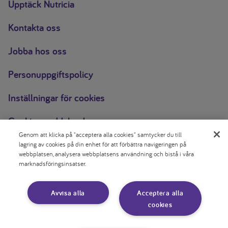
Upptäck Nutricia
Kontakta oss
Jobba hos oss
Personuppgiftspolicy
Inställningar för cookies
Cookie-meddelande
Genom att klicka på "acceptera alla cookies" samtycker du till
Rättslig information
lagring av cookies på din enhet för att förbättra navigeringen på
webbplatsen, analysera webbplatsens användning och bistå i våra
marknadsföringsinsatser.
Skriv ut sidan
Följ oss:
Avvisa alla
Acceptera alla
Facebook
Instagram
cookies