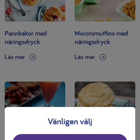
Pannkakor med
Morotsmuffins med
näringsdryck
näringsdryck
Läs mer
Läs mer
Vänligen välj
Äggröra på
Scones med