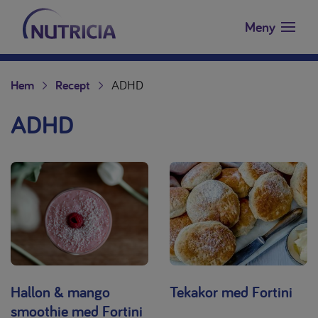
Nutricia.se
Hoppa till innehåll
Meny
Hem
Recept
ADHD
ADHD
Hallon & mango
Tekakor med Fortini
smoothie med Fortini