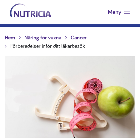
Nutricia.se
Hoppa till innehåll
Meny
Hem
Näring för vuxna
Cancer
Förberedelser inför ditt läkarbesök